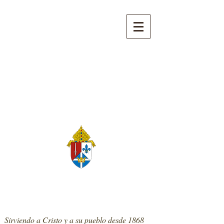
139 West Main St. | Monte Sterling,
Kentucky 40353
859-498-0300
|
stpatrickmtsterling@cdlex.org
Iglesia católica de San
Patricio
Sirviendo a Cristo y a su pueblo desde 1868