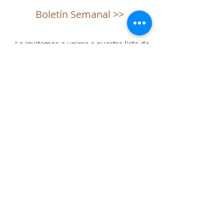
Boletín Semanal >>
Le invitamos a unirse a nuestra lista de
correo y recibir correos electrónicos que
enviamos con noticias o horarios
especiales de misas.
Subscribe for Updates
Subscribe Now
Servicios
(los servicios)
Horario de misas:
Domingo: 10:30 am (Inglés)
12:00 pm
(Español)
Jueves: 6:00 pm (Inglés)
Reconciliación: