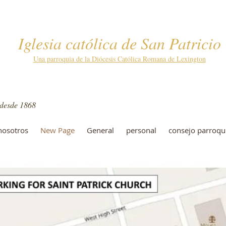
Iglesia católica de San Patricio
Iglesia católica de San Patrici
Una parroquia de la Diócesis Católica Romana de Lexington
139 West Main St. | Monte Sterling, Kentucky 40353
859-498-0300 |
stpatrickmtsterling@cdlex.org
 desde 1868
nosotros
New Page
General
personal
consejo parroqu