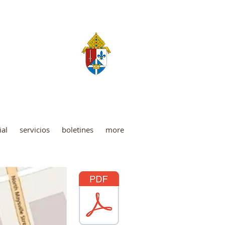
o
ial
servicios
boletines
more